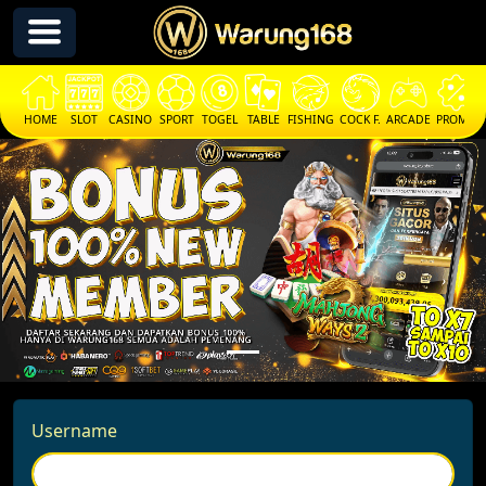
HOME
SLOT
CASINO
SPORT
TOGEL
TABLE
FISHING
COCK F.
ARCADE
PROMO
Username