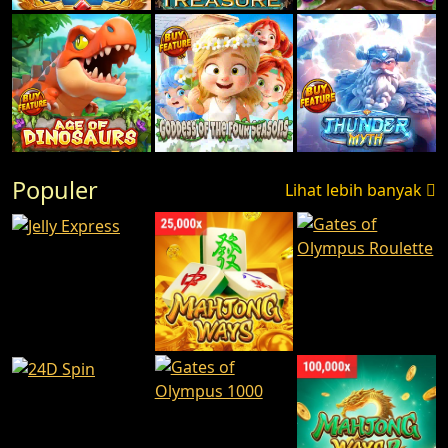
Populer
Lihat lebih banyak