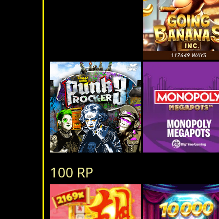
100 RP