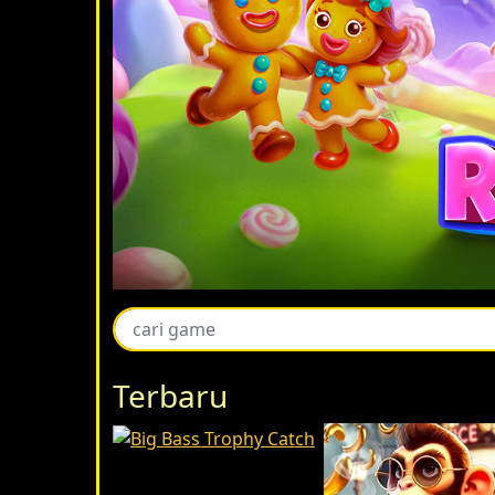
Terbaru