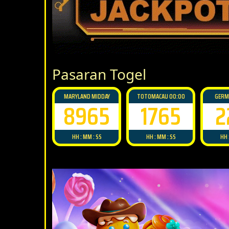
Pasaran Togel
YLAND MIDDAY
TOTOMACAU 00:00
GERMANY PLUS5
INDI
8965
1765
2231
0
HH : MM : SS
HH : MM : SS
HH : MM : SS
HH 