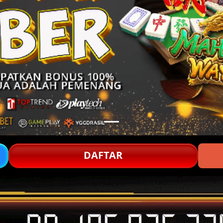
DAFTAR