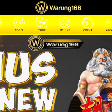
TOGEL
TABLE
FISHING
COCK F.
ARC