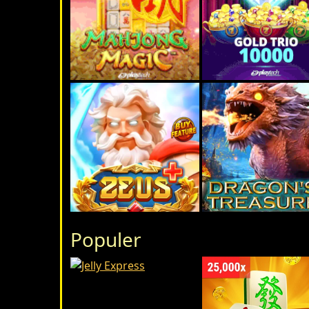
Populer