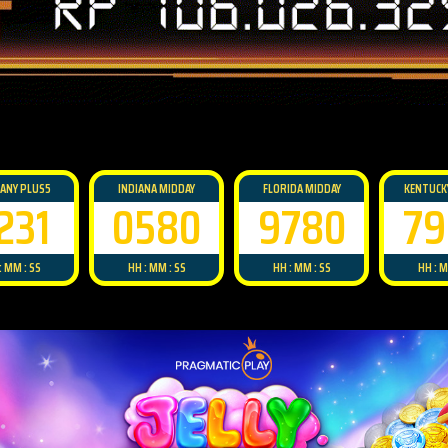
ANA MIDDAY
FLORIDA MIDDAY
KENTUCKY MIDDAY
VIRGIN
580
9780
7984
40
: MM : SS
HH : MM : SS
HH : MM : SS
HH : M