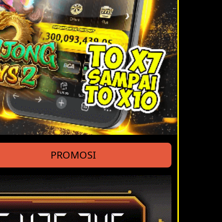
PROMOSI