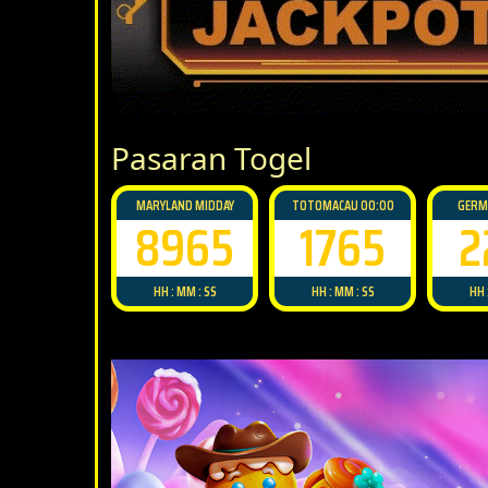
Pasaran Togel
YLAND MIDDAY
TOTOMACAU 00:00
GERMANY PLUS5
INDI
8965
1765
2231
0
HH : MM : SS
HH : MM : SS
HH : MM : SS
HH 