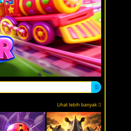
Lihat lebih banyak