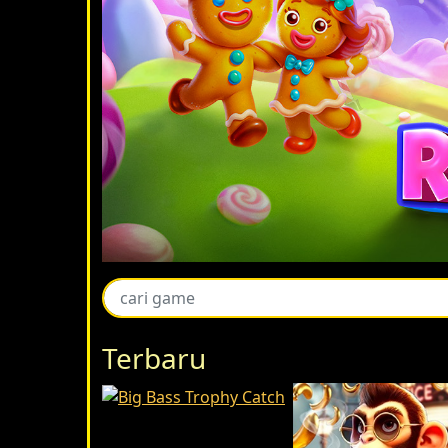
Terbaru