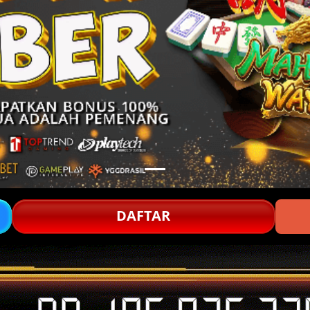
DAFTAR