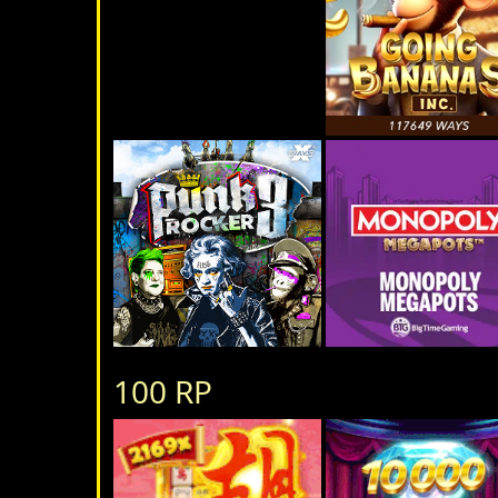
100 RP