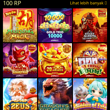
100 RP
Lihat lebih banyak