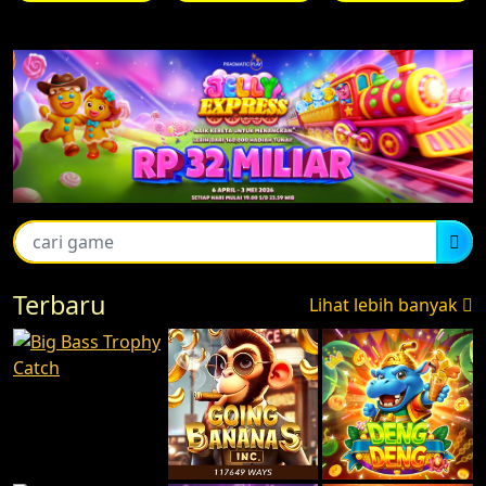
Terbaru
Lihat lebih banyak