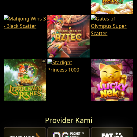
Provider Kami