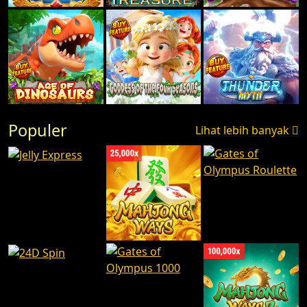
Populer
Lihat lebih banyak