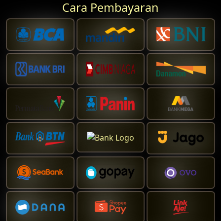
Cara Pembayaran