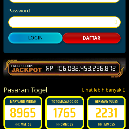
Password
LOGIN
DAFTAR
Pasaran Togel
Lihat lebih banyak
TOTOMACAU 00:00
GERMANY PLUS5
INDIANA MIDDAY
1765
2231
0580
HH : MM : SS
HH : MM : SS
HH : MM : SS