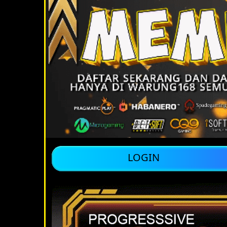
LOGIN