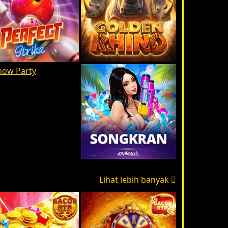
Lihat lebih banyak