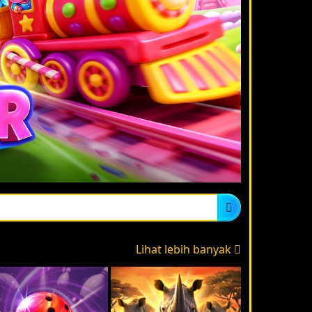
Lihat lebih banyak