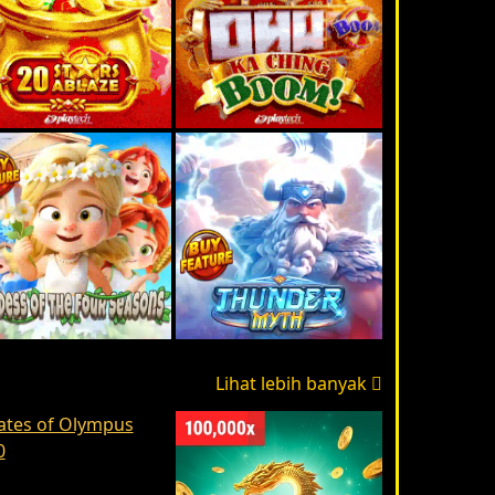
Lihat lebih banyak