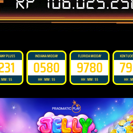
ANA MIDDAY
FLORIDA MIDDAY
KENTUCKY MIDDAY
VIRGIN
580
9780
7984
40
: MM : SS
HH : MM : SS
HH : MM : SS
HH : M