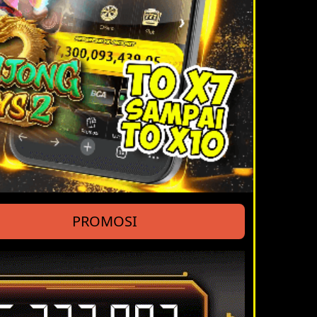
PROMOSI