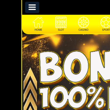
HOME
SLOT
CASINO
SPORT