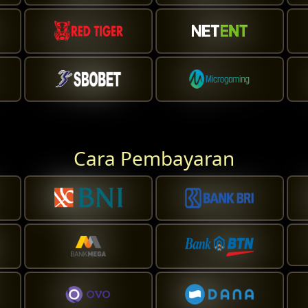
Cara Pembayaran