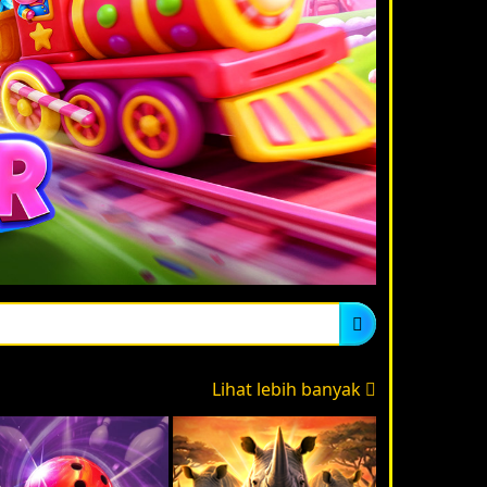
Lihat lebih banyak