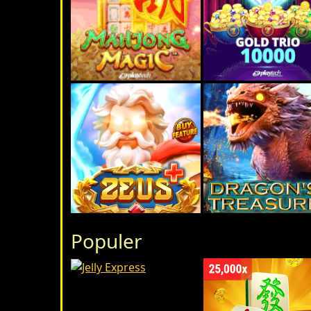
Populer