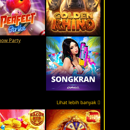
Lihat lebih banyak