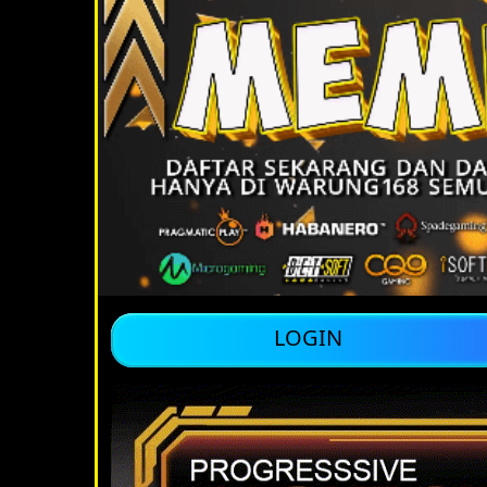
LOGIN