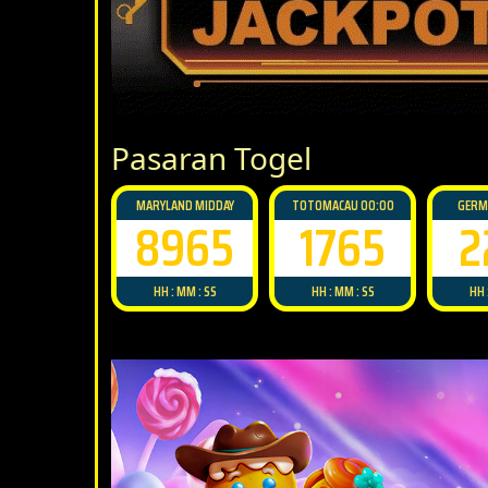
Pasaran Togel
YLAND MIDDAY
TOTOMACAU 00:00
GERMANY PLUS5
INDI
8965
1765
2231
0
HH : MM : SS
HH : MM : SS
HH : MM : SS
HH 