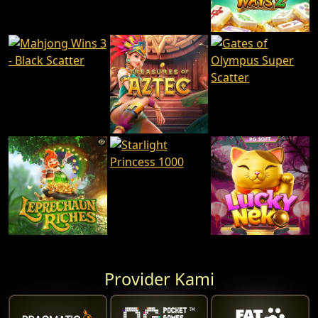
Provider Kami