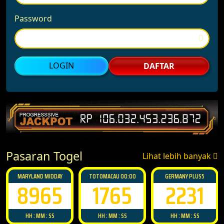
Password
LOGIN
DAFTAR
Pasaran Togel
Lihat lebih banyak
TOTOMACAU 00:00
GERMANY PLUS5
INDIANA MIDDAY
1765
2231
0580
HH : MM : SS
HH : MM : SS
HH : MM : SS