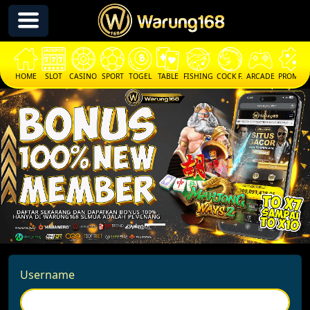
HOME
SLOT
CASINO
SPORT
TOGEL
TABLE
FISHING
COCK F.
ARCADE
PROMO
Username