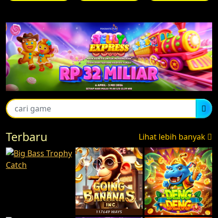
Terbaru
Lihat lebih banyak