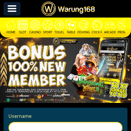
HOME
SLOT
CASINO
SPORT
TOGEL
TABLE
FISHING
COCK F.
ARCADE
PROMO
Username