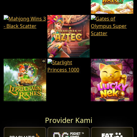
Provider Kami