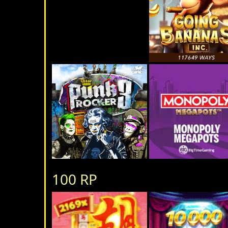
100 RP