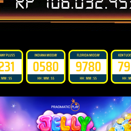
ANA MIDDAY
FLORIDA MIDDAY
KENTUCKY MIDDAY
VIRGIN
580
9780
7984
40
: MM : SS
HH : MM : SS
HH : MM : SS
HH : M