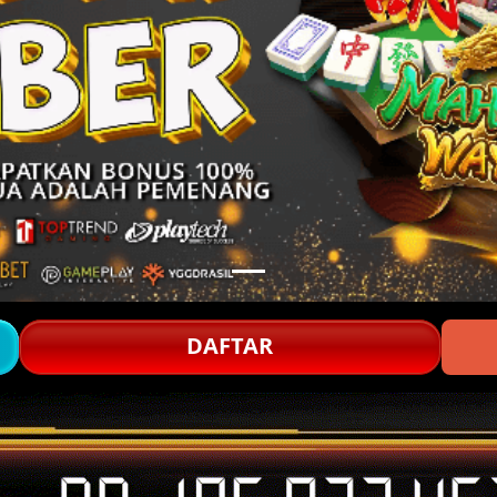
DAFTAR