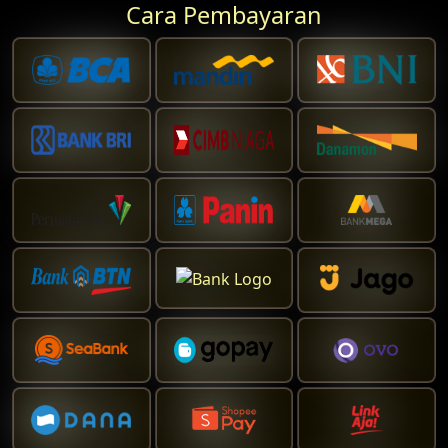
Cara Pembayaran