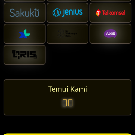
Temui Kami