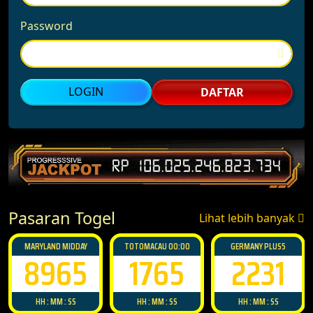
Password
LOGIN
DAFTAR
Pasaran Togel
Lihat lebih banyak
TOTOMACAU 00:00
GERMANY PLUS5
INDIANA MIDDAY
1765
2231
0580
HH : MM : SS
HH : MM : SS
HH : MM : SS