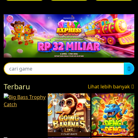
Terbaru
Lihat lebih banyak