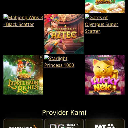
Provider Kami