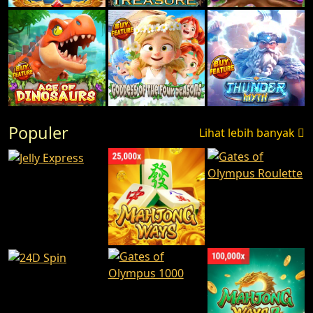
Populer
Lihat lebih banyak