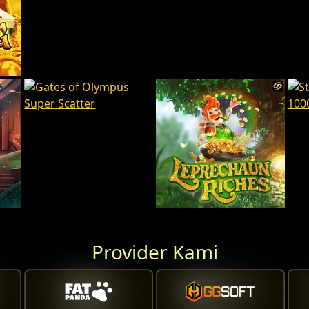
Provider Kami