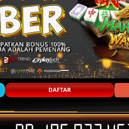
DAFTAR