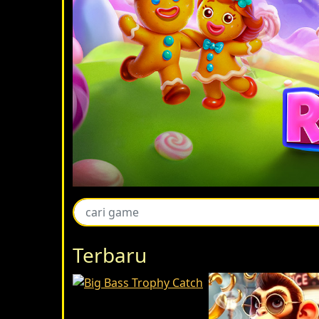
Terbaru