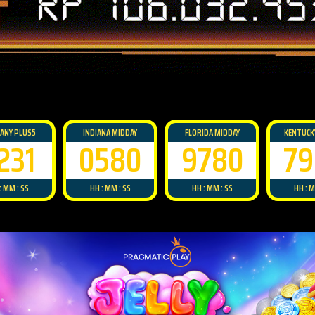
ANA MIDDAY
FLORIDA MIDDAY
KENTUCKY MIDDAY
VIRGIN
580
9780
7984
40
: MM : SS
HH : MM : SS
HH : MM : SS
HH : M