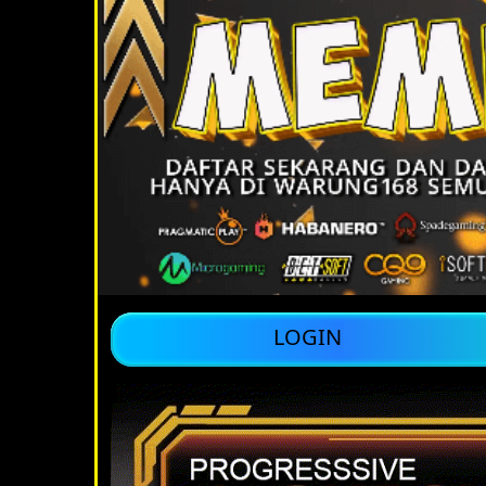
LOGIN