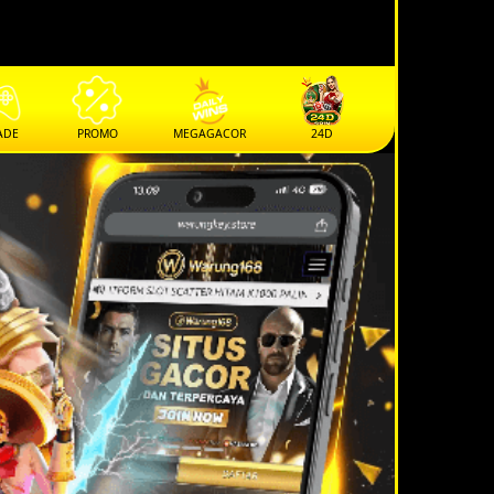
ADE
PROMO
MEGAGACOR
24D