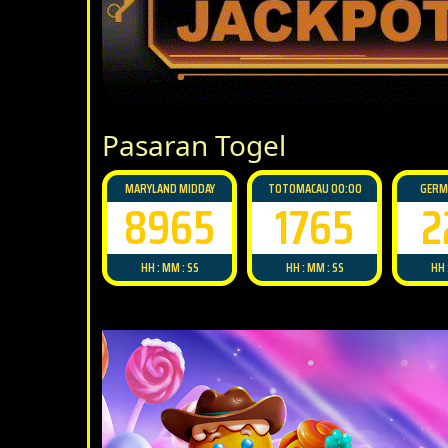
Pasaran Togel
YLAND MIDDAY
TOTOMACAU 00:00
GERMANY PLUS5
INDI
8965
1765
2231
0
HH : MM : SS
HH : MM : SS
HH : MM : SS
HH 