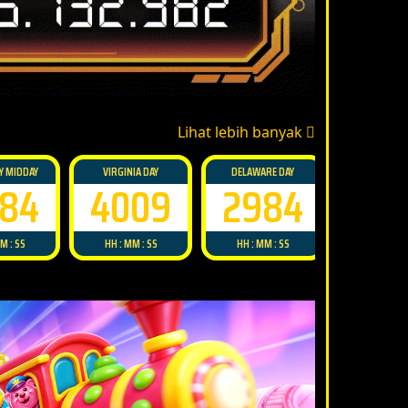
Lihat lebih banyak
IA DAY
DELAWARE DAY
WASHINGTON DAY
NEW YORK M
09
2984
8097
10
M : SS
HH : MM : SS
HH : MM : SS
HH : MM :