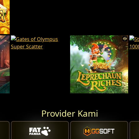
Provider Kami