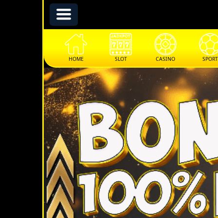
HOME
SLOT
CASINO
SPORT