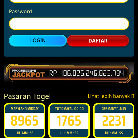
Password
LOGIN
DAFTAR
Pasaran Togel
Lihat lebih banyak
TOTOMACAU 00:00
GERMANY PLUS5
INDIANA MIDDAY
1765
2231
0580
HH : MM : SS
HH : MM : SS
HH : MM : SS