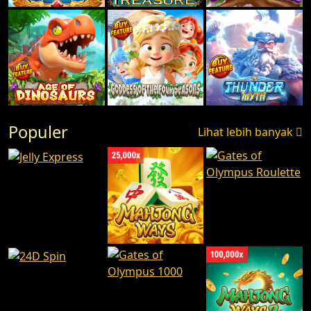
Populer
Lihat lebih banyak