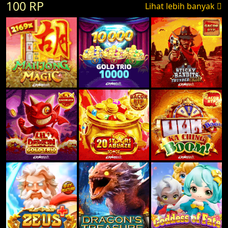
100 RP
Lihat lebih banyak