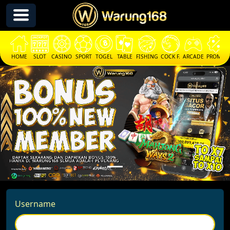
HOME
SLOT
CASINO
SPORT
TOGEL
TABLE
FISHING
COCK F.
ARCADE
PROMO
Username