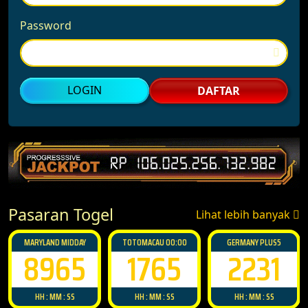
Password
LOGIN
DAFTAR
Pasaran Togel
Lihat lebih banyak
TOTOMACAU 00:00
GERMANY PLUS5
INDIANA MIDDAY
1765
2231
0580
HH : MM : SS
HH : MM : SS
HH : MM : SS