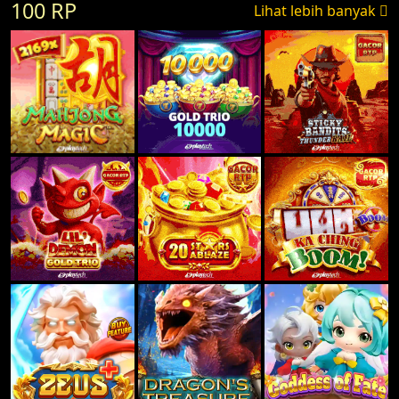
100 RP
Lihat lebih banyak