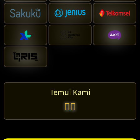
Temui Kami