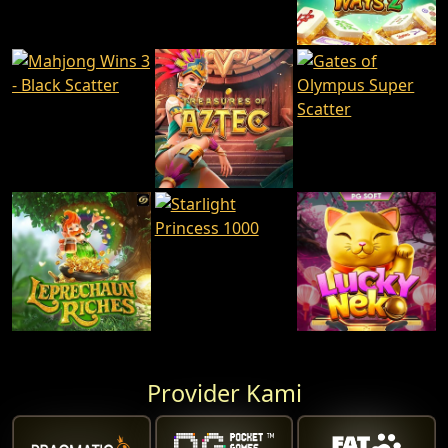
Provider Kami