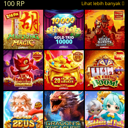
100 RP
Lihat lebih banyak