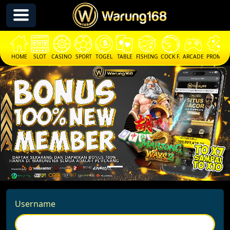
HOME
SLOT
CASINO
SPORT
TOGEL
TABLE
FISHING
COCK F.
ARCADE
PROMO
Username