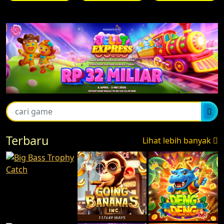
Terbaru
Lihat lebih banyak