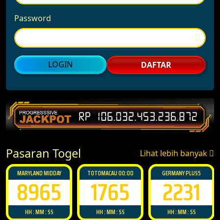
Password
LOGIN
DAFTAR
Pasaran Togel
Lihat lebih banyak
TOTOMACAU 00:00
GERMANY PLUS5
INDIANA MIDDAY
1765
2231
0580
HH : MM : SS
HH : MM : SS
HH : MM : SS