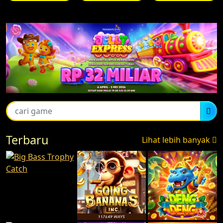
Terbaru
Lihat lebih banyak