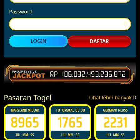
Password
LOGIN
DAFTAR
Pasaran Togel
Lihat lebih banyak
TOTOMACAU 00:00
GERMANY PLUS5
INDIANA MIDDAY
1765
2231
0580
HH : MM : SS
HH : MM : SS
HH : MM : SS