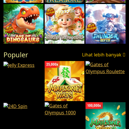
Populer
Lihat lebih banyak