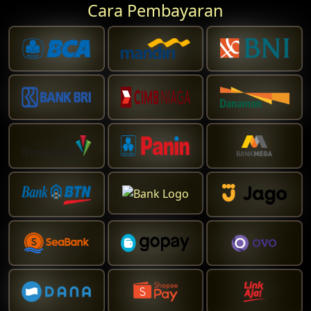
Cara Pembayaran