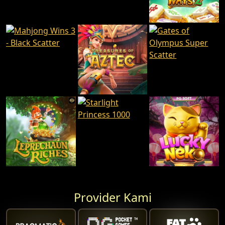
Provider Kami