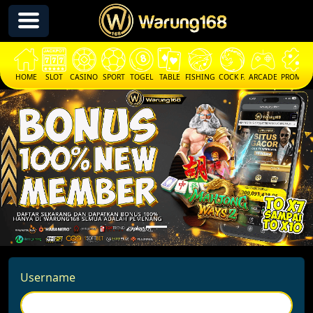
HOME
SLOT
CASINO
SPORT
TOGEL
TABLE
FISHING
COCK F.
ARCADE
PROMO
Username