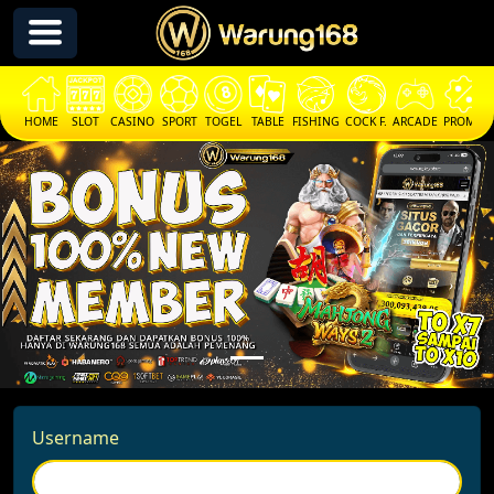
HOME
SLOT
CASINO
SPORT
TOGEL
TABLE
FISHING
COCK F.
ARCADE
PROMO
Username