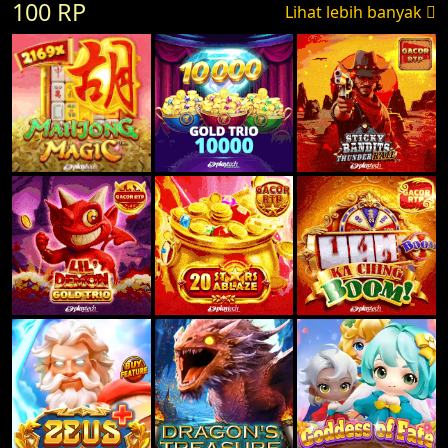
100 RP
Lihat lebih banyak