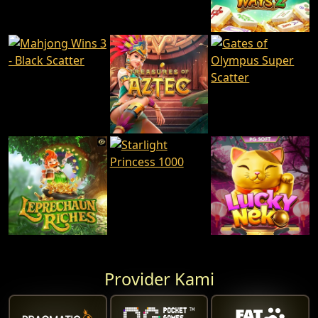
Provider Kami