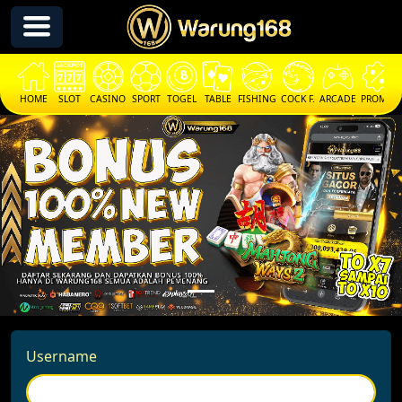
HOME
SLOT
CASINO
SPORT
TOGEL
TABLE
FISHING
COCK F.
ARCADE
PROMO
Username