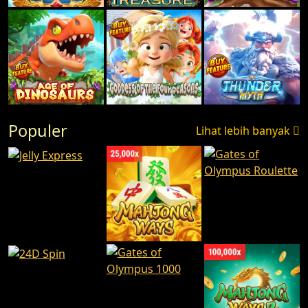
Populer
Lihat lebih banyak