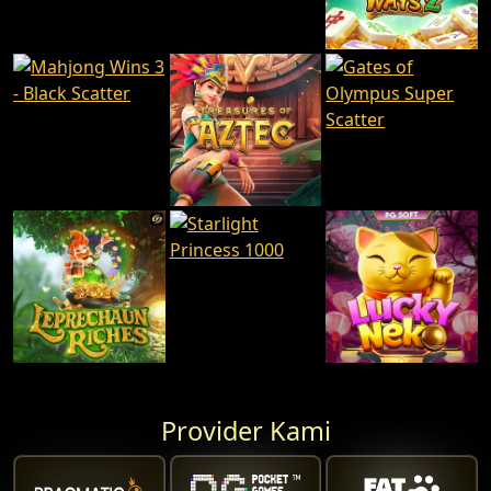
Provider Kami