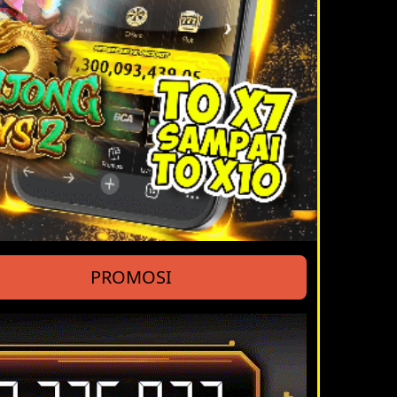
PROMOSI