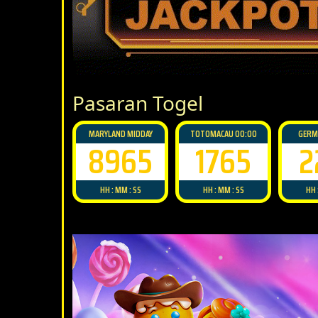
Pasaran Togel
YLAND MIDDAY
TOTOMACAU 00:00
GERMANY PLUS5
INDI
8965
1765
2231
0
HH : MM : SS
HH : MM : SS
HH : MM : SS
HH 