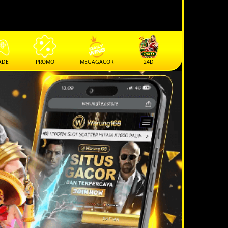
ADE
PROMO
MEGAGACOR
24D