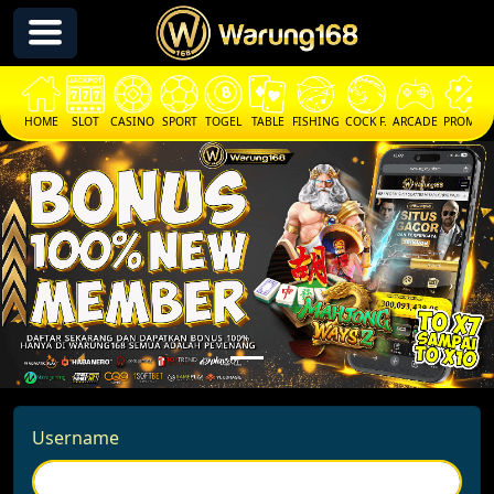
HOME
SLOT
CASINO
SPORT
TOGEL
TABLE
FISHING
COCK F.
ARCADE
PROMO
Username