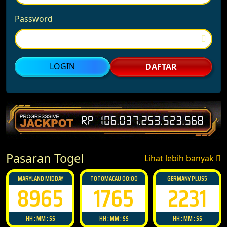
Password
LOGIN
DAFTAR
Pasaran Togel
Lihat lebih banyak
TOTOMACAU 00:00
GERMANY PLUS5
INDIANA MIDDAY
1765
2231
0580
HH : MM : SS
HH : MM : SS
HH : MM : SS