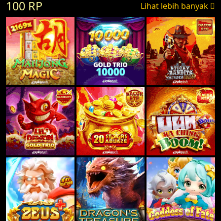
100 RP
Lihat lebih banyak