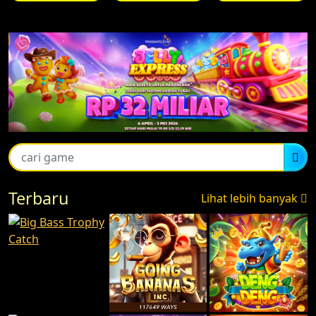
Terbaru
Lihat lebih banyak