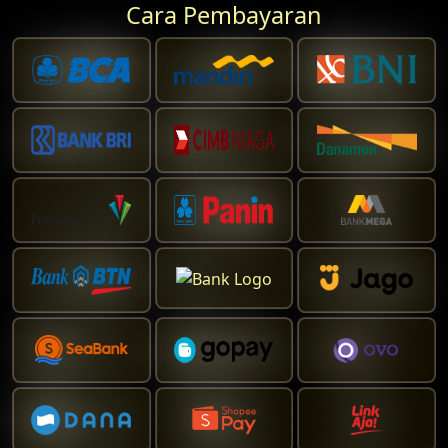
Cara Pembayaran