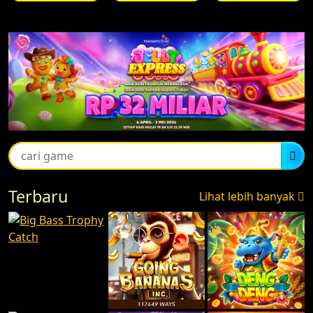
Terbaru
Lihat lebih banyak