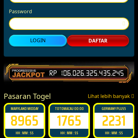
Password
LOGIN
DAFTAR
Pasaran Togel
Lihat lebih banyak
TOTOMACAU 00:00
GERMANY PLUS5
INDIANA MIDDAY
1765
2231
0580
HH : MM : SS
HH : MM : SS
HH : MM : SS