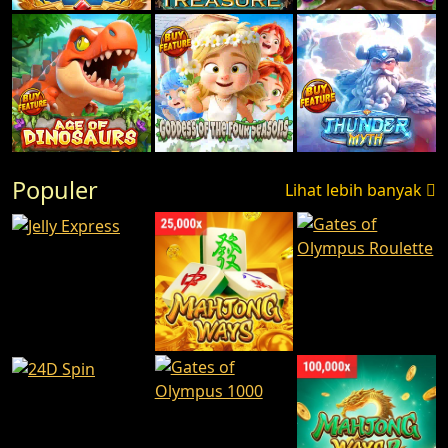
Populer
Lihat lebih banyak