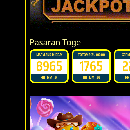
Pasaran Togel
YLAND MIDDAY
TOTOMACAU 00:00
GERMANY PLUS5
INDI
8965
1765
2231
0
HH : MM : SS
HH : MM : SS
HH : MM : SS
HH 