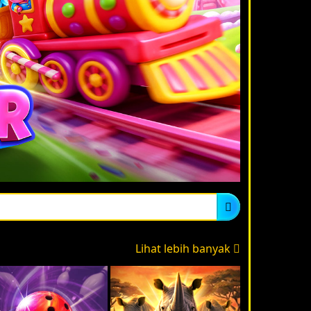
Lihat lebih banyak