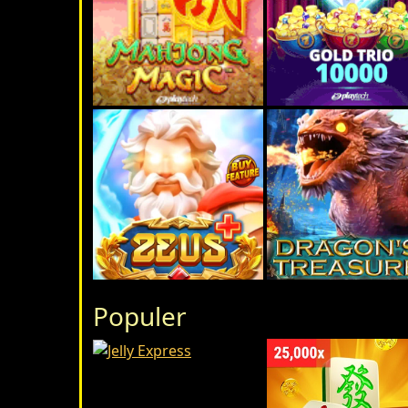
Populer