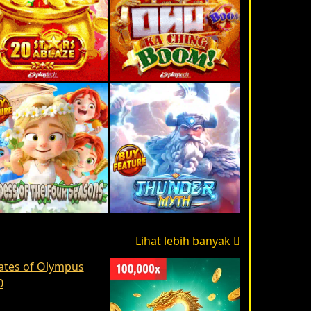
Lihat lebih banyak