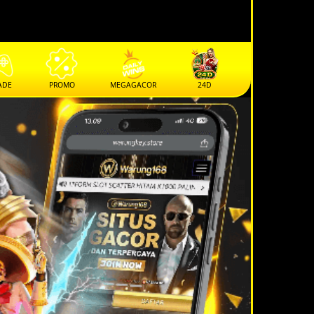
ADE
PROMO
MEGAGACOR
24D