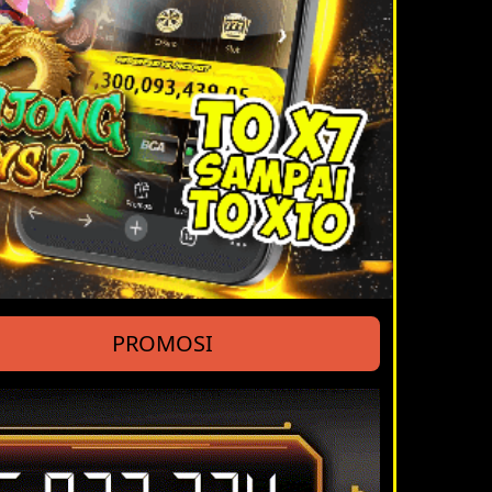
PROMOSI