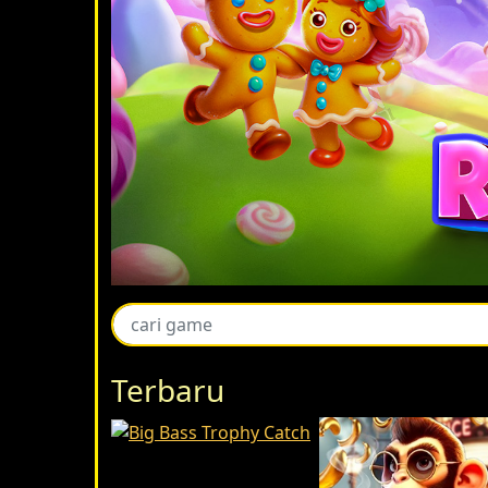
Terbaru