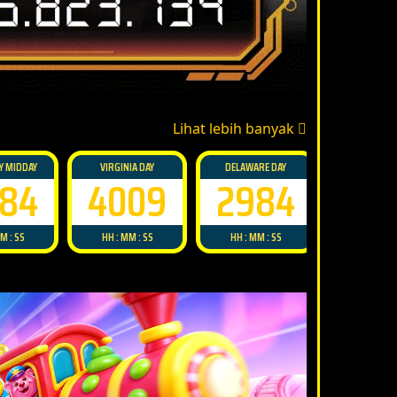
Lihat lebih banyak
IA DAY
DELAWARE DAY
WASHINGTON DAY
NEW YORK M
09
2984
8097
10
M : SS
HH : MM : SS
HH : MM : SS
HH : MM :