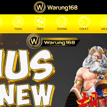
TOGEL
TABLE
FISHING
COCK F.
ARC