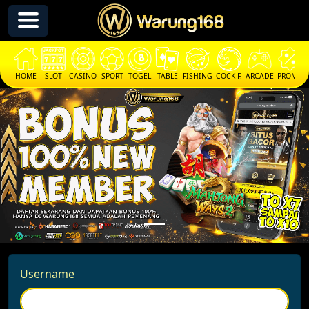
HOME
SLOT
CASINO
SPORT
TOGEL
TABLE
FISHING
COCK F.
ARCADE
PROMO
Username