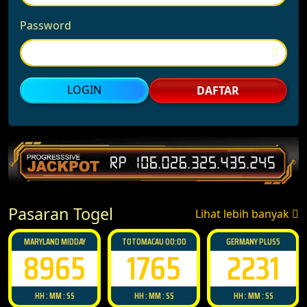
Password
LOGIN
DAFTAR
Pasaran Togel
Lihat lebih banyak
TOTOMACAU 00:00
GERMANY PLUS5
INDIANA MIDDAY
1765
2231
0580
HH : MM : SS
HH : MM : SS
HH : MM : SS