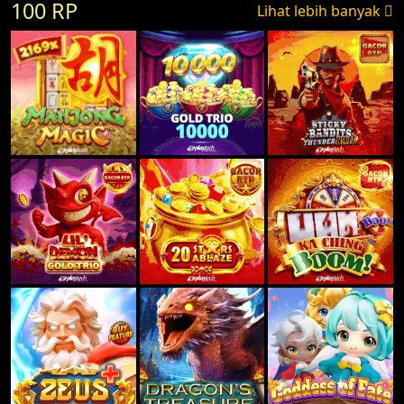
100 RP
Lihat lebih banyak