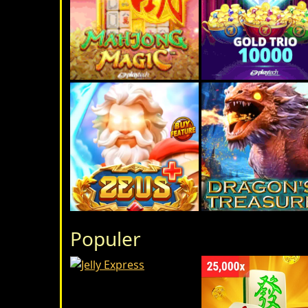
Populer