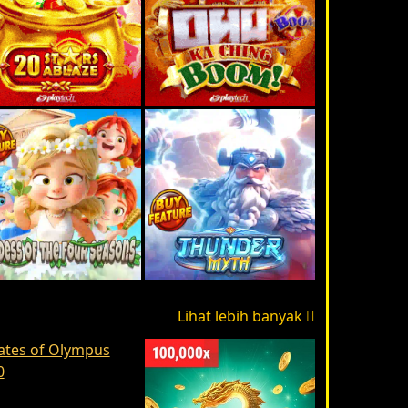
Lihat lebih banyak