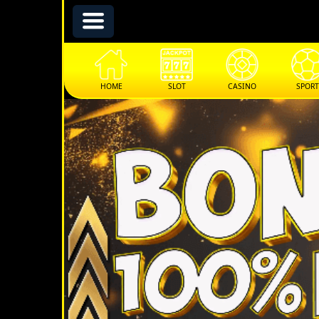
HOME
SLOT
CASINO
SPORT