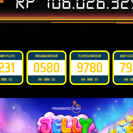
ANA MIDDAY
FLORIDA MIDDAY
KENTUCKY MIDDAY
VIRGIN
580
9780
7984
40
: MM : SS
HH : MM : SS
HH : MM : SS
HH : M