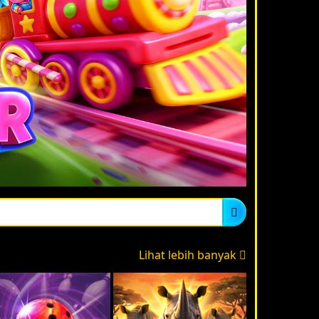
Lihat lebih banyak