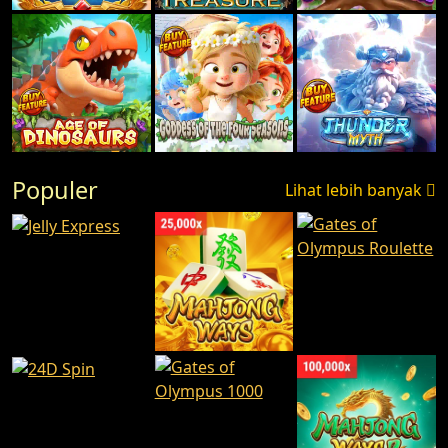
Populer
Lihat lebih banyak