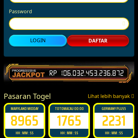
Password
LOGIN
DAFTAR
Pasaran Togel
Lihat lebih banyak
TOTOMACAU 00:00
GERMANY PLUS5
INDIANA MIDDAY
1765
2231
0580
HH : MM : SS
HH : MM : SS
HH : MM : SS