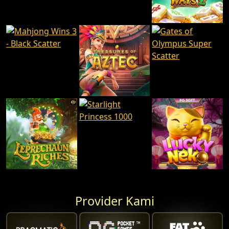
Provider Kami