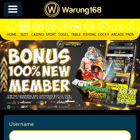
HOME
SLOT
CASINO
SPORT
TOGEL
TABLE
FISHING
COCK F.
ARCADE
PROMO
Username