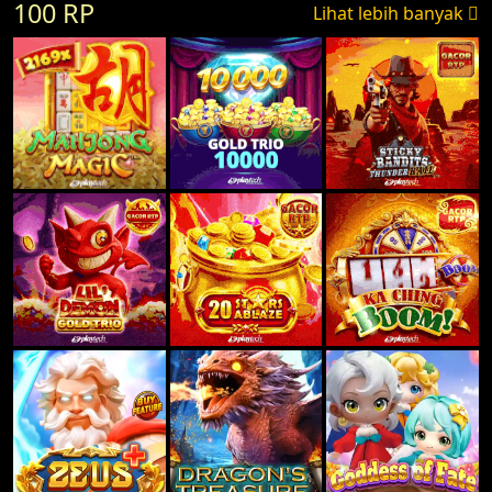
100 RP
Lihat lebih banyak