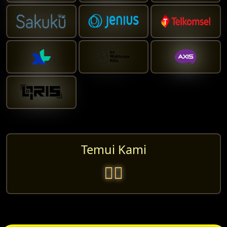
Temui Kami