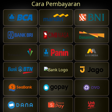
Cara Pembayaran