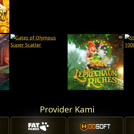
Provider Kami