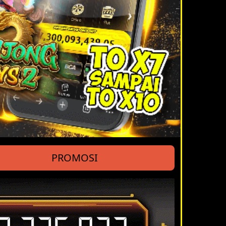
PROMOSI