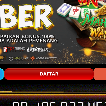
DAFTAR