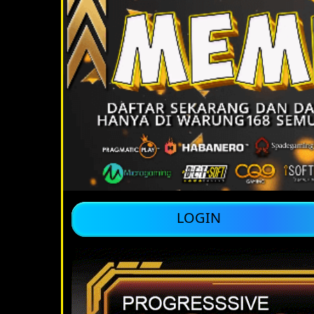
LOGIN