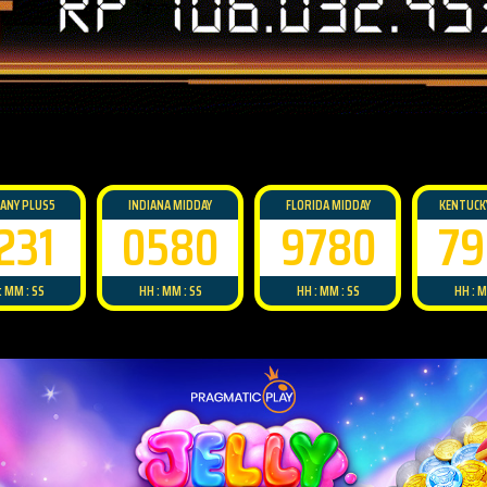
ANA MIDDAY
FLORIDA MIDDAY
KENTUCKY MIDDAY
VIRGIN
580
9780
7984
40
: MM : SS
HH : MM : SS
HH : MM : SS
HH : M