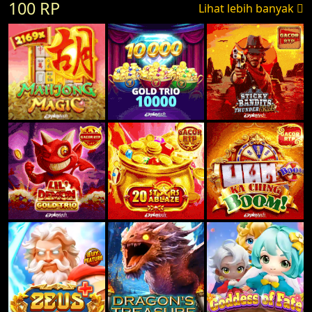
100 RP
Lihat lebih banyak