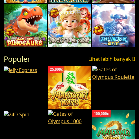
Populer
Lihat lebih banyak