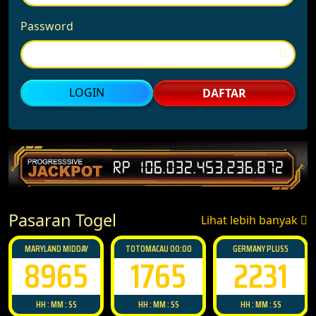
Password
LOGIN
DAFTAR
Pasaran Togel
Lihat lebih banyak
TOTOMACAU 00:00
GERMANY PLUS5
INDIANA MIDDAY
1765
2231
0580
HH : MM : SS
HH : MM : SS
HH : MM : SS