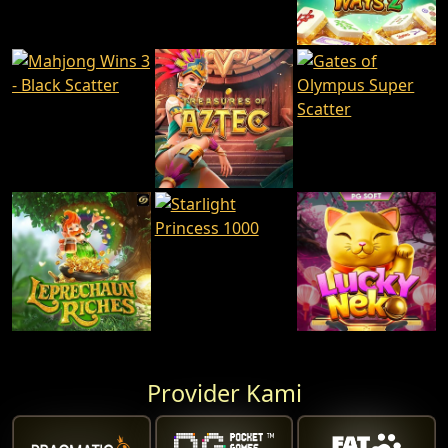
Provider Kami