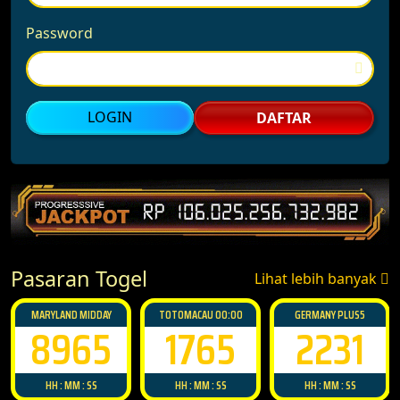
Password
LOGIN
DAFTAR
Pasaran Togel
Lihat lebih banyak
TOTOMACAU 00:00
GERMANY PLUS5
INDIANA MIDDAY
1765
2231
0580
HH : MM : SS
HH : MM : SS
HH : MM : SS