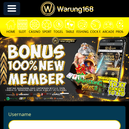
HOME
SLOT
CASINO
SPORT
TOGEL
TABLE
FISHING
COCK F.
ARCADE
PROMO
Username