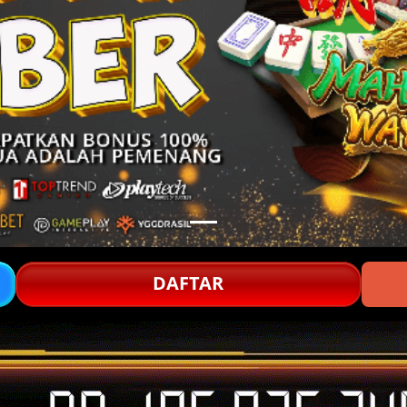
DAFTAR