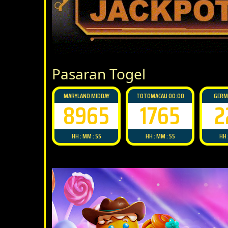
Pasaran Togel
YLAND MIDDAY
TOTOMACAU 00:00
GERMANY PLUS5
INDI
8965
1765
2231
0
HH : MM : SS
HH : MM : SS
HH : MM : SS
HH 