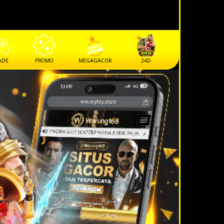
ADE
PROMO
MEGAGACOR
24D