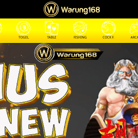
TOGEL
TABLE
FISHING
COCK F.
ARC