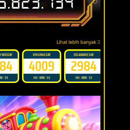
Lihat lebih banyak
IA DAY
DELAWARE DAY
WASHINGTON DAY
NEW YORK M
09
2984
8097
10
M : SS
HH : MM : SS
HH : MM : SS
HH : MM :