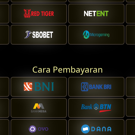
Cara Pembayaran