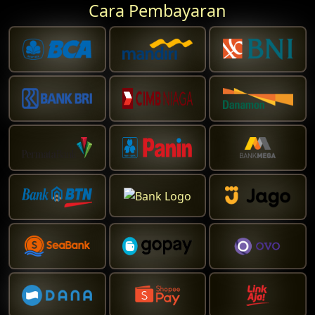
Cara Pembayaran