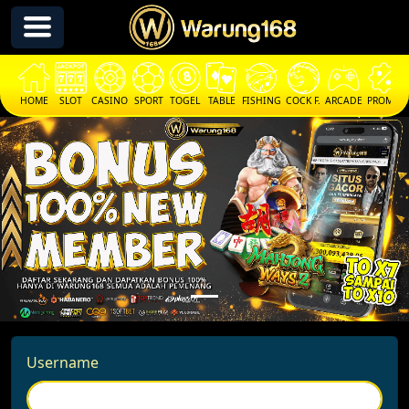
HOME
SLOT
CASINO
SPORT
TOGEL
TABLE
FISHING
COCK F.
ARCADE
PROMO
Username