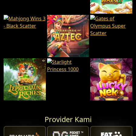
Provider Kami