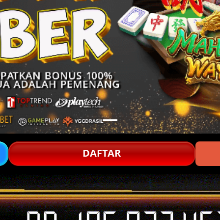
DAFTAR