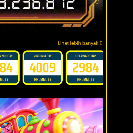
Lihat lebih banyak
IA DAY
DELAWARE DAY
WASHINGTON DAY
NEW YORK M
09
2984
8097
10
M : SS
HH : MM : SS
HH : MM : SS
HH : MM :