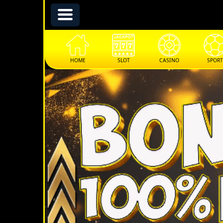
HOME
SLOT
CASINO
SPORT