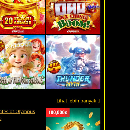
Lihat lebih banyak