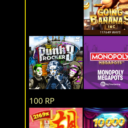
100 RP