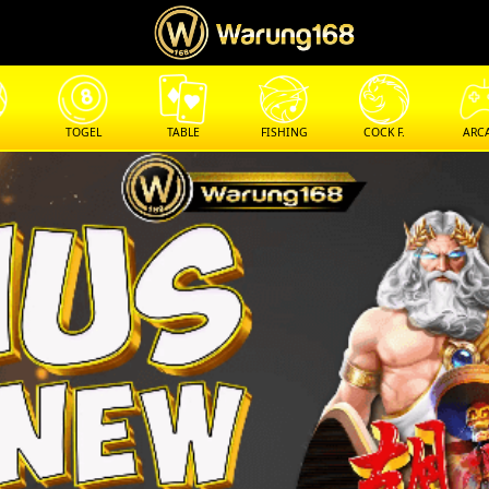
TOGEL
TABLE
FISHING
COCK F.
ARC