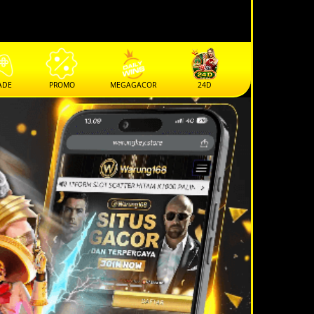
ADE
PROMO
MEGAGACOR
24D