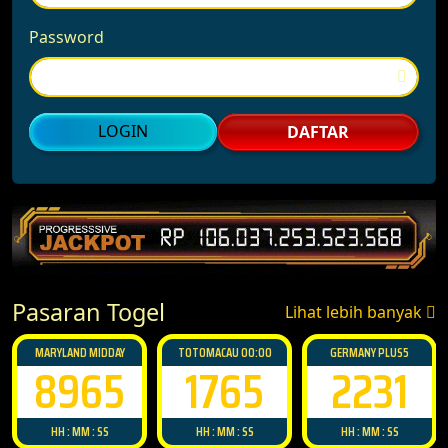
Password
LOGIN
DAFTAR
Pasaran Togel
Lihat lebih banyak
TOTOMACAU 00:00
GERMANY PLUS5
INDIANA MIDDAY
1765
2231
0580
HH : MM : SS
HH : MM : SS
HH : MM : SS