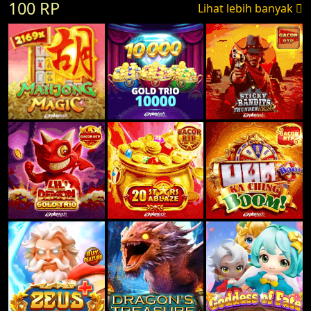
100 RP
Lihat lebih banyak