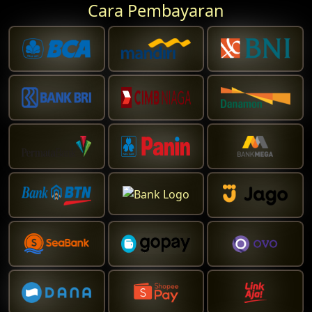
Cara Pembayaran