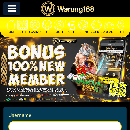
HOME
SLOT
CASINO
SPORT
TOGEL
TABLE
FISHING
COCK F.
ARCADE
PROMO
Username