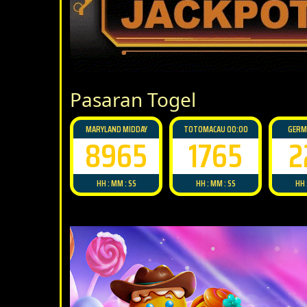
Pasaran Togel
YLAND MIDDAY
TOTOMACAU 00:00
GERMANY PLUS5
INDI
8965
1765
2231
0
HH : MM : SS
HH : MM : SS
HH : MM : SS
HH 