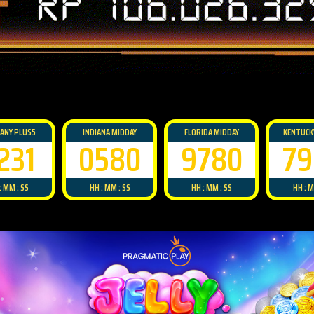
ANA MIDDAY
FLORIDA MIDDAY
KENTUCKY MIDDAY
VIRGIN
580
9780
7984
40
: MM : SS
HH : MM : SS
HH : MM : SS
HH : M