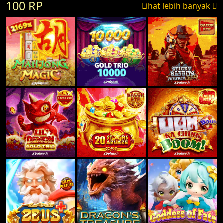
100 RP
Lihat lebih banyak