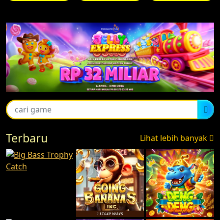
Terbaru
Lihat lebih banyak