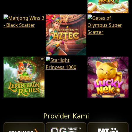
Provider Kami