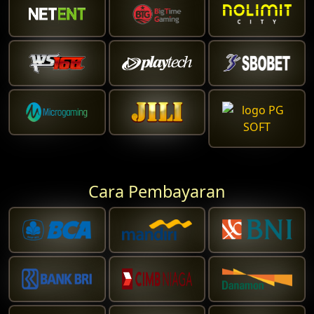
Cara Pembayaran