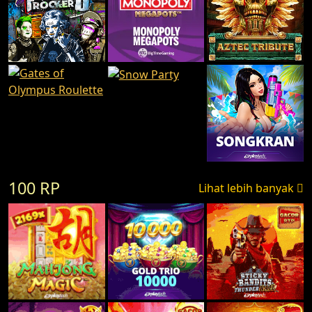
100 RP
Lihat lebih banyak