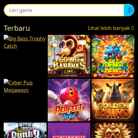
Terbaru
Lihat lebih banyak