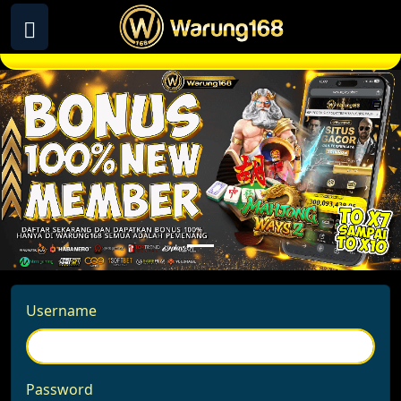
Username
Password