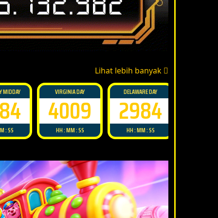
Lihat lebih banyak
IA DAY
DELAWARE DAY
WASHINGTON DAY
NEW YORK M
09
2984
8097
10
M : SS
HH : MM : SS
HH : MM : SS
HH : MM :