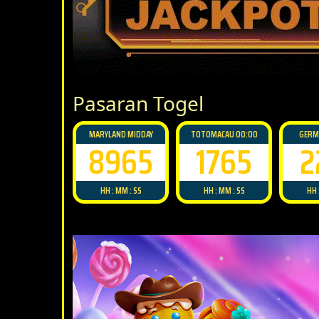
Pasaran Togel
YLAND MIDDAY
TOTOMACAU 00:00
GERMANY PLUS5
INDI
8965
1765
2231
0
HH : MM : SS
HH : MM : SS
HH : MM : SS
HH 