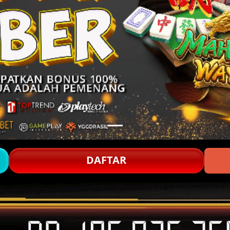
DAFTAR