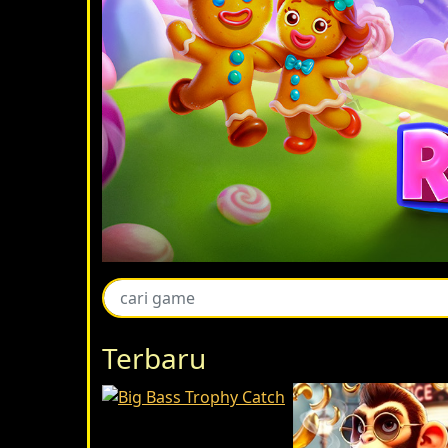
Terbaru