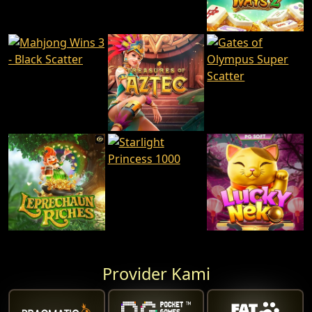
Provider Kami