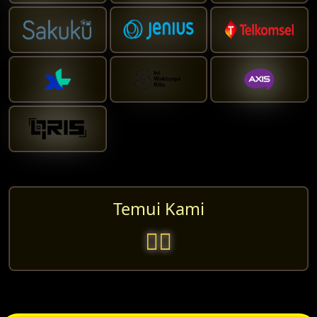
Temui Kami