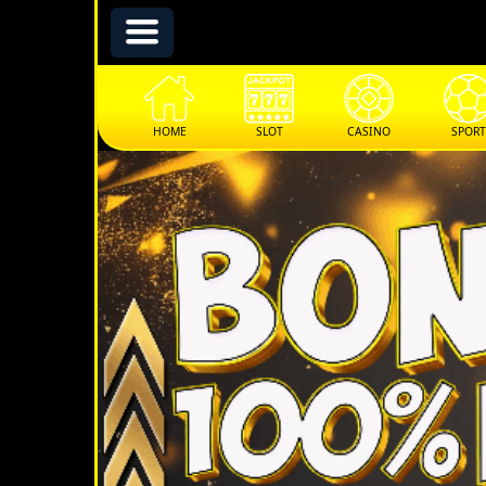
HOME
SLOT
CASINO
SPORT