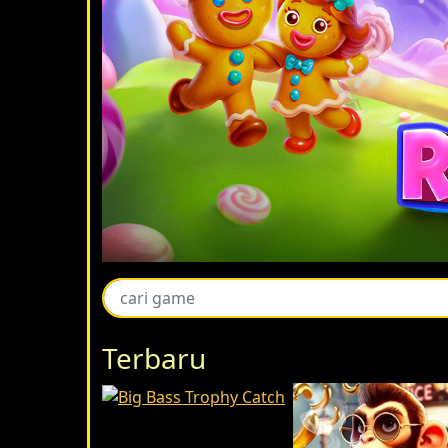
Terbaru