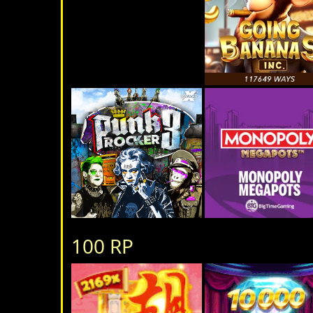
100 RP