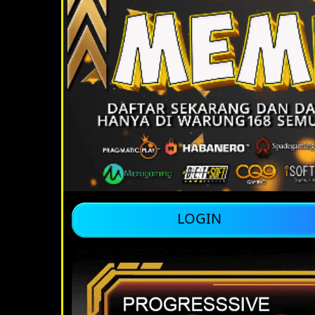
LOGIN